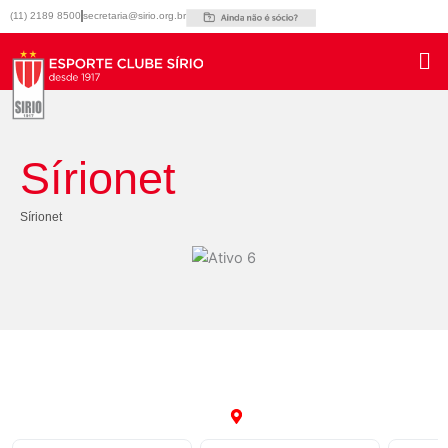
Ir
(11) 2189 8500
secretaria@sirio.org.br
para
o
conteúdo
Sírionet
Sírionet