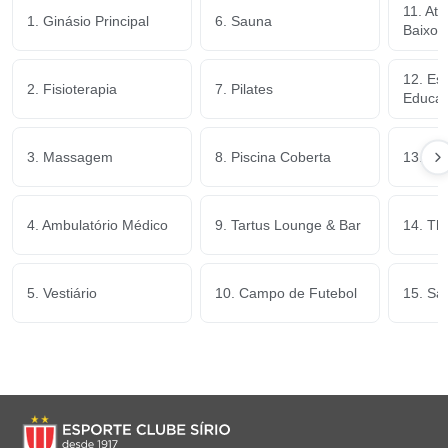
11. Ate
1. Ginásio Principal
6. Sauna
Baixo 
12. Es
2. Fisioterapia
7. Pilates
Educaçã
3. Massagem
8. Piscina Coberta
13. Pl
4. Ambulatório Médico
9. Tartus Lounge & Bar
14. Th
5. Vestiário
10. Campo de Futebol
15. Sa