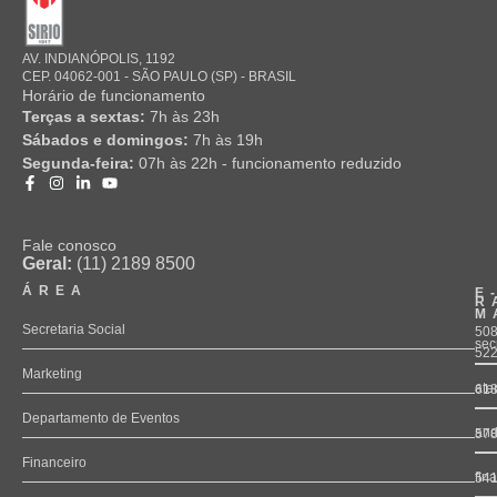
AV. INDIANÓPOLIS, 1192
CEP. 04062-001 - SÃO PAULO (SP) - BRASIL
Horário de funcionamento
Terças a sextas:
7h às 23h
Sábados e domingos:
7h às 19h
Segunda-feira:
07h às 22h - funcionamento reduzido
Fale conosco
Geral:
(11) 2189 8500
ÁREA
E
R
M
Secretaria Social
508
sec
52
Marketing
ate
61
Departamento de Eventos
and
57
Financeiro
fin
54