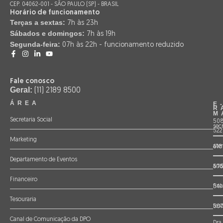
CEP. 04062-001 - SÃO PAULO (SP) - BRASIL
Horário de funcionamento
Terças a sextas:
7h às 23h
Sábados e domingos:
7h às 19h
Segunda-feira:
07h às 22h - funcionamento reduzido
Fale conosco
Geral:
(11) 2189 8500
ÁREA
E
R
M
Secretaria Social
508
sec
522
Marketing
ate
618
Departamento de Eventos
and
57
Financeiro
fin
541
Tesouraria
tes
507
Canal de Comunicação da DPO
Dra.