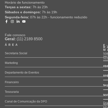
Horário de funcionamento
Terças a sextas:
7h às 23h
Sábados e domingos:
7h às 19h
Segunda-feira:
07h às 22h - funcionamento reduzido
Fale conosco
Geral:
(11) 2189 8500
ÁREA
E
R
M
Secretaria Social
508
sec
52
Marketing
ate
61
Departamento de Eventos
and
57
Financeiro
fin
54
Tesouraria
tes
50
Canal de Comunicação da DPO
Dra
dpo
Môn