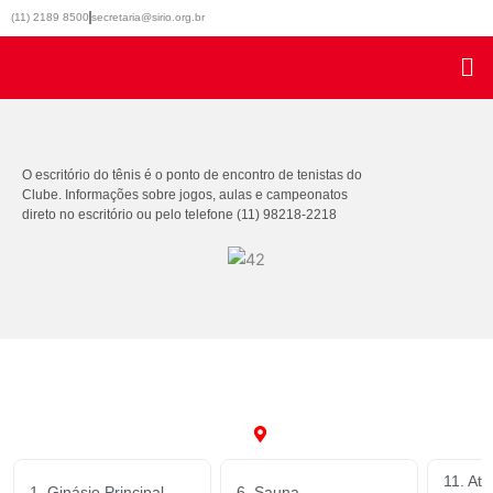
Ir
(11) 2189 8500
secretaria@sirio.org.br
para
o
conteúdo
O escritório do tênis é o ponto de encontro de tenistas do
Clube. Informações sobre jogos, aulas e campeonatos
direto no escritório ou pelo telefone (11) 98218-2218
11. Ate
1. Ginásio Principal
6. Sauna