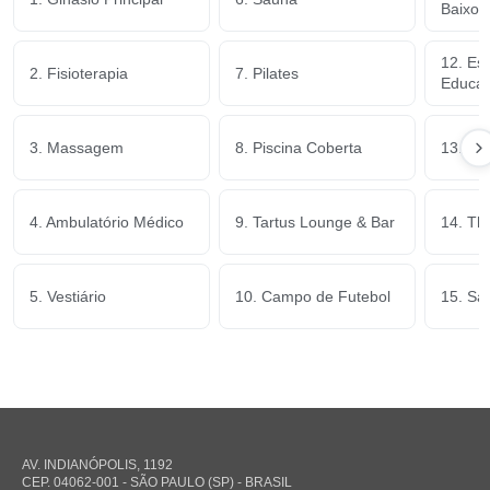
Baixo 
12. Es
2. Fisioterapia
7. Pilates
Educaçã
3. Massagem
8. Piscina Coberta
13. Pl
4. Ambulatório Médico
9. Tartus Lounge & Bar
14. Th
5. Vestiário
10. Campo de Futebol
15. Sa
AV. INDIANÓPOLIS, 1192
CEP. 04062-001 - SÃO PAULO (SP) - BRASIL