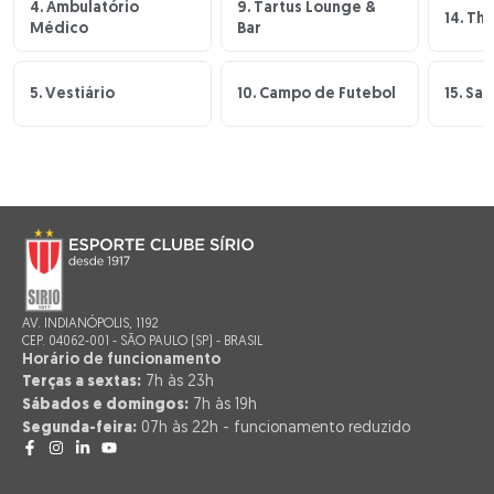
4. Ambulatório
9. Tartus Lounge &
14. Th
Médico
Bar
5. Vestiário
10. Campo de Futebol
15. Sa
AV. INDIANÓPOLIS, 1192
CEP. 04062-001 - SÃO PAULO (SP) - BRASIL
Horário de funcionamento
Terças a sextas:
7h às 23h
Sábados e domingos:
7h às 19h
Segunda-feira:
07h às 22h - funcionamento reduzido