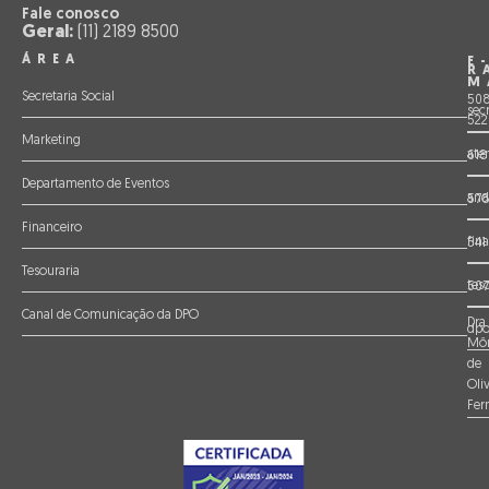
Fale conosco
Geral:
(11) 2189 8500
ÁREA
E
R
M
Secretaria Social
508
sec
522
Marketing
ate
618
Departamento de Eventos
and
57
Financeiro
fin
541
Tesouraria
tes
507
Canal de Comunicação da DPO
Dra.
dpo
Môn
de
Oliv
Fer