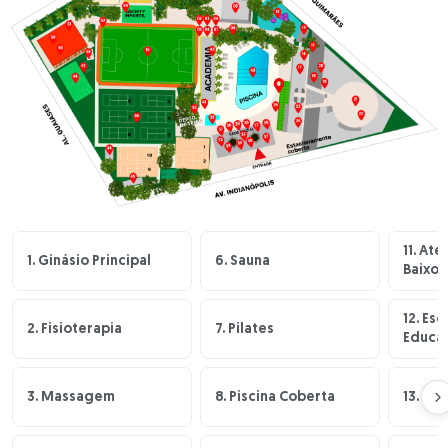
11. Ate
1. Ginásio Principal
6. Sauna
Baixo 
12. Es
2. Fisioterapia
7. Pilates
Educaç
3. Massagem
8. Piscina Coberta
13. Pl