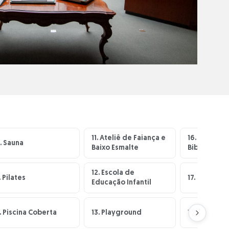
11. Ateliê de Faiança e
16. Brinque
. Sauna
Baixo Esmalte
Biblioteca I
12. Escola de
. Pilates
17. Sala Jov
Educação Infantil
. Piscina Coberta
13. Playground
18. Cantinh