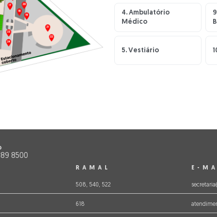
4. Ambulatório
9
Médico
B
5. Vestiário
1
o
2189 8500
RAMAL
E-MA
508, 540, 522
secretaria
618
atendimen