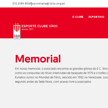
Ir
(11) 2189 8500
secretaria@sirio.org.br
para
o
O CLUBE
ESPORTIVO
conteúdo
Memorial
Em nosso memorial, o associado encontra as grandes glórias do E.C. Síri
como as conquistas do título interclubes de basquete de 1979 e o troféu 
Kyriakos Junior no Mundial de Tênis, vencido em 1982 na Venezuela. Loc
segundo andar da Sede Nova, com acesso livre a associados