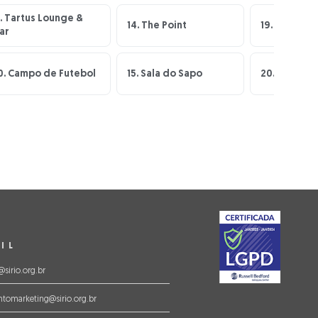
. Tartus Lounge &
14. The Point
19. Cartead
ar
0. Campo de Futebol
15. Sala do Sapo
20. Teatro
IL
@sirio.org.br
tomarketing@sirio.org.br