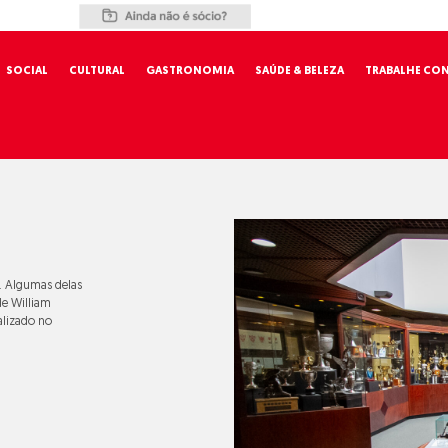
SOCIAL
CULTURAL
GASTRONOMIA
SAÚDE & BELEZA
TRABALHE CO
o. Algumas delas
de William
alizado no