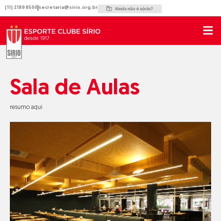
Ir
(11) 2189 8500
secretaria@sirio.org.br
para
o
conteúdo
Sala de Aulas
resumo aqui