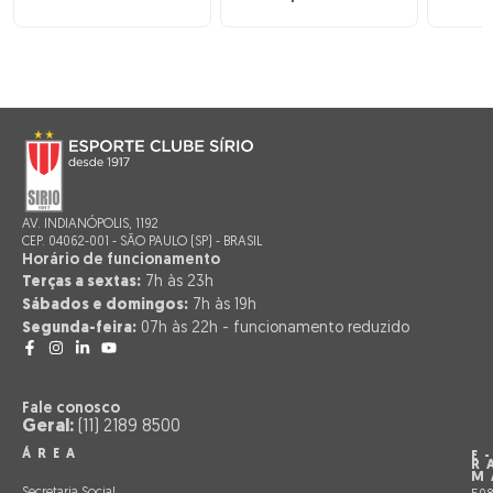
AV. INDIANÓPOLIS, 1192
CEP. 04062-001 - SÃO PAULO (SP) - BRASIL
Horário de funcionamento
Terças a sextas:
7h às 23h
Sábados e domingos:
7h às 19h
Segunda-feira:
07h às 22h - funcionamento reduzido
Fale conosco
Geral:
(11) 2189 8500
ÁREA
E
R
M
Secretaria Social