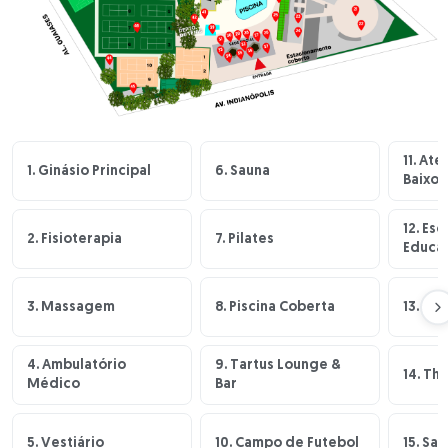
11. Ate
1. Ginásio Principal
6. Sauna
Baixo 
12. Es
2. Fisioterapia
7. Pilates
Educaç
3. Massagem
8. Piscina Coberta
13. Pl
4. Ambulatório
9. Tartus Lounge &
14. Th
Médico
Bar
5. Vestiário
10. Campo de Futebol
15. Sa