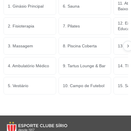
11. Ate
1. Ginásio Principal
6. Sauna
Baixo 
12. Es
2. Fisioterapia
7. Pilates
Educaçã
3. Massagem
8. Piscina Coberta
13. Pl
4. Ambulatório Médico
9. Tartus Lounge & Bar
14. Th
5. Vestiário
10. Campo de Futebol
15. Sa