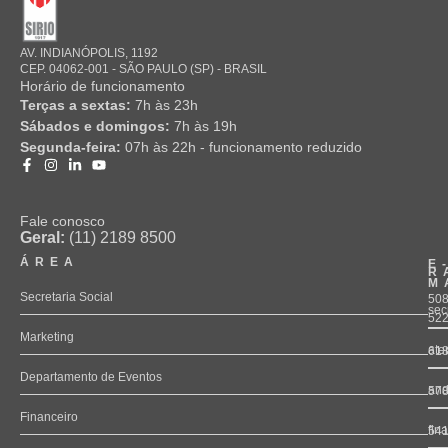
AV. INDIANÓPOLIS, 1192
CEP. 04062-001 - SÃO PAULO (SP) - BRASIL
Horário de funcionamento
Terças a sextas:
7h às 23h
Sábados e domingos:
7h às 19h
Segunda-feira:
07h às 22h - funcionamento reduzido
Fale conosco
Geral:
(11) 2189 8500
ÁREA
E
R
M
Secretaria Social
508
sec
52
Marketing
ate
61
Departamento de Eventos
and
57
Financeiro
fin
54