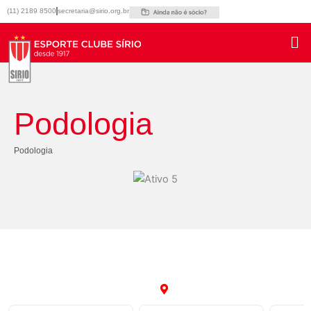
Ir
(11) 2189 8500
secretaria@sirio.org.br
para
o
conteúdo
Podologia
Podologia