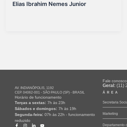
Elias Ibrahim Nemes Junior
Marketing Sirio
/
16/09/2025
Fale conosco
Geral:
(11) 
AV. INDIANÓPOLIS, 1192
CEP. 04062-001 - SÃO PAULO (SP) - BRASIL
ÁREA
Horário de funcionamento
Secretaria Soci
Terças a sextas:
7h às 23h
Sábados e domingos:
7h às 19h
Marketing
Segunda-feira:
07h às 22h - funcionamento
reduzido
Departamento 