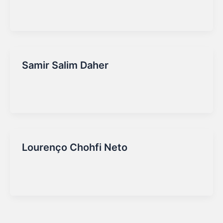
Marketing Sirio
/
16/09/2025
Samir Salim Daher
Marketing Sirio
/
16/09/2025
Lourenço Chohfi Neto
Marketing Sirio
/
16/09/2025