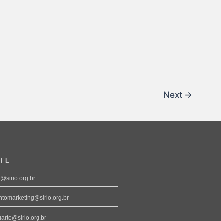
Next
→
IL
a@sirio.org.br
tomarketing@sirio.org.br
arte@sirio.org.br