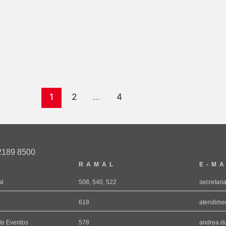
1
2
…
4
2189 8500
RAMAL
E-MA
al
508, 540, 522
secretari
618
atendimen
de Eventos
578
andrea.du