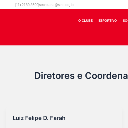
Ir
(11) 2189 8500
secretaria@sirio.org.br
para
o
O CLUBE
ESPORTIVO
SO
conteúdo
Diretores e Coorden
Luiz Felipe D. Farah