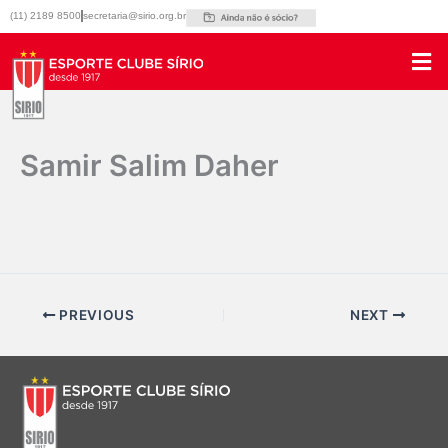
Ir
(11) 2189 8500
secretaria@sirio.org.br
para
o
conteúdo
Samir Salim Daher
Por
Marketing Sirio
/
16/09/2025
PREVIOUS
NEXT