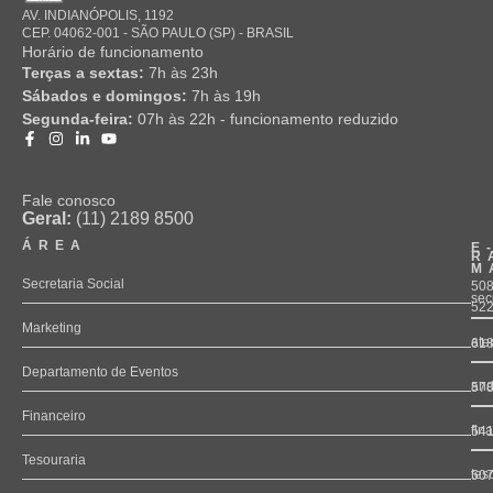
AV. INDIANÓPOLIS, 1192
CEP. 04062-001 - SÃO PAULO (SP) - BRASIL
Horário de funcionamento
Terças a sextas:
7h às 23h
Sábados e domingos:
7h às 19h
Segunda-feira:
07h às 22h - funcionamento reduzido
Fale conosco
Geral:
(11) 2189 8500
ÁREA
E
R
M
Secretaria Social
508
sec
52
Marketing
ate
61
Departamento de Eventos
and
57
Financeiro
fin
54
Tesouraria
tes
50