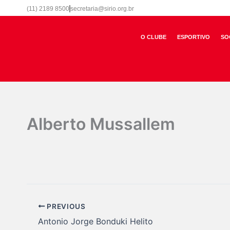
Ir
(11) 2189 8500
secretaria@sirio.org.br
para
o
O CLUBE
ESPORTIVO
SO
conteúdo
Alberto Mussallem
Por
Marketing Sirio
/
16/09/2025
PREVIOUS
Antonio Jorge Bonduki Helito