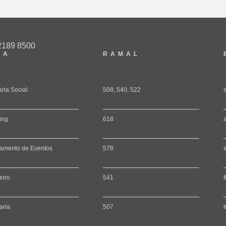
2189 8500
EA
RAMAL
aria Social
508, 540, 522
ing
618
amento de Eventos
578
eiro
541
aria
507