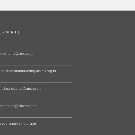
E-MAIL
secretaria@sirio.org.br
atendimentomarketing@sirio.org.br
andrea.duarte@sirio.org.br
financeiro@sirio.org.br
tesouraria@sirio.org.br