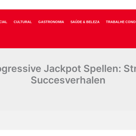
CIAL
CULTURAL
GASTRONOMIA
SAÚDE & BELEZA
TRABALHE CONO
gressive Jackpot Spellen: St
Succesverhalen
Por
|
20/04/2025