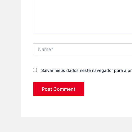
Name*
Salvar meus dados neste navegador para a pr