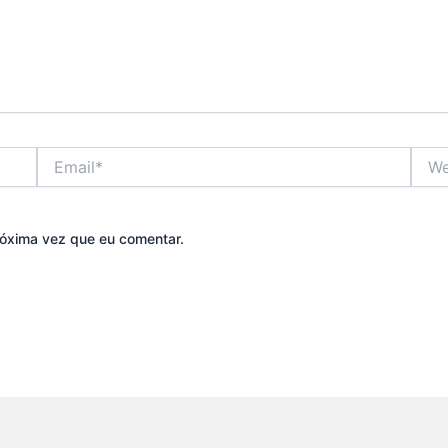
Email*
Webs
óxima vez que eu comentar.