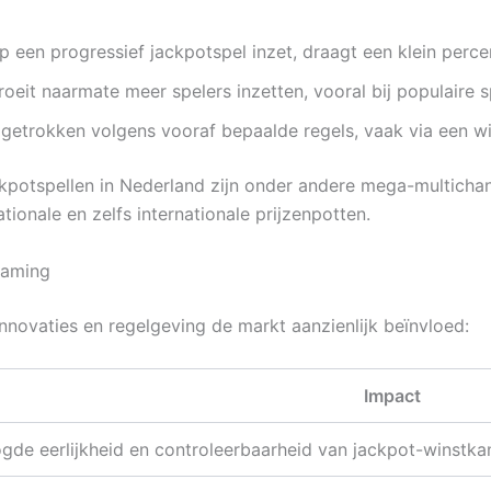
p een progressief jackpotspel inzet, draagt een klein perce
roeit naarmate meer spelers inzetten, vooral bij populaire s
trokken volgens vooraf bepaalde regels, vaak via een will
kpotspellen in Nederland zijn onder andere mega-multichan
ionale en zelfs internationale prijzenpotten.
 gaming
novaties en regelgeving de markt aanzienlijk beïnvloed:
Impact
gde eerlijkheid en controleerbaarheid van jackpot-winstka