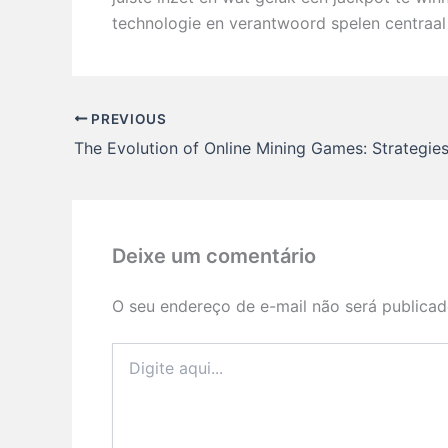
technologie en verantwoord spelen centraal 
PREVIOUS
Deixe um comentário
O seu endereço de e-mail não será publicad
Digite
aqui...