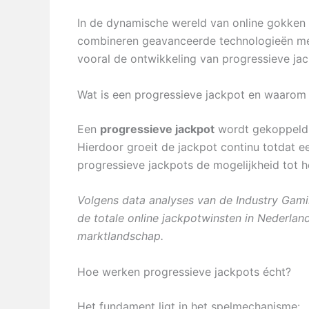
In de dynamische wereld van online gokken 
combineren geavanceerde technologieën met
vooral de ontwikkeling van progressieve ja
Wat is een progressieve jackpot en waarom i
Een
progressieve jackpot
wordt gekoppeld a
Hierdoor groeit de jackpot continu totdat e
progressieve jackpots de mogelijkheid tot 
Volgens data analyses van de Industry Gami
de totale online jackpotwinsten in Nederla
marktlandschap.
Hoe werken progressieve jackpots écht?
Het fundament ligt in het spelmechanisme: