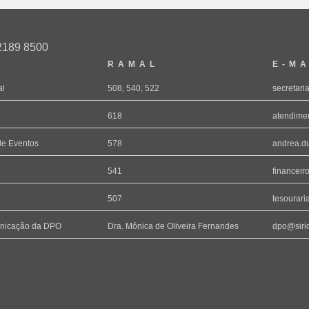
2189 8500
RAMAL
E-MA
al
508, 540, 522
secretari
618
atendimen
de Eventos
578
andrea.du
541
financeir
507
tesourari
nicação da DPO
Dra. Mônica de Oliveira Fernandes
dpo@sirio