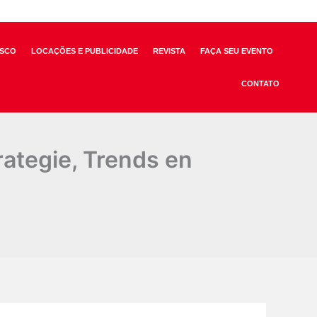
SCO
LOCAÇÕES E PUBLICIDADE
REVISTA
FAÇA SEU EVENTO
CONTATO
rategie, Trends en