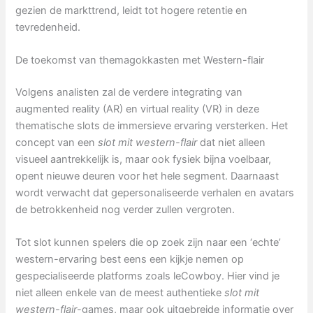
gezien de markttrend, leidt tot hogere retentie en
tevredenheid.
De toekomst van themagokkasten met Western-flair
Volgens analisten zal de verdere integrating van
augmented reality (AR) en virtual reality (VR) in deze
thematische slots de immersieve ervaring versterken. Het
concept van een
slot mit western-flair
dat niet alleen
visueel aantrekkelijk is, maar ook fysiek bijna voelbaar,
opent nieuwe deuren voor het hele segment. Daarnaast
wordt verwacht dat gepersonaliseerde verhalen en avatars
de betrokkenheid nog verder zullen vergroten.
Tot slot kunnen spelers die op zoek zijn naar een ‘echte’
western-ervaring best eens een kijkje nemen op
gespecialiseerde platforms zoals leCowboy. Hier vind je
niet alleen enkele van de meest authentieke
slot mit
western-flair
-games, maar ook uitgebreide informatie over