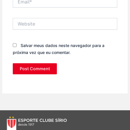
Website
Salvar meus dados neste navegador para a
próxima vez que eu comentar.