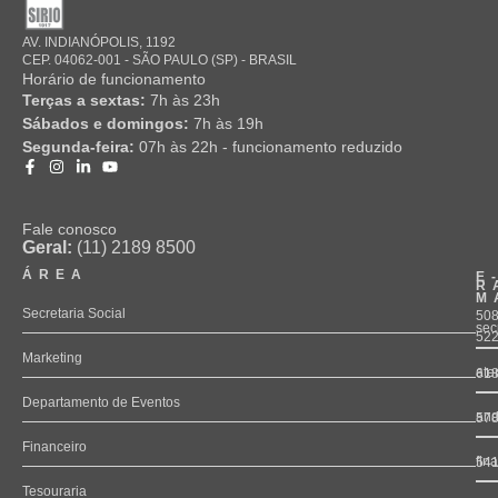
AV. INDIANÓPOLIS, 1192
CEP. 04062-001 - SÃO PAULO (SP) - BRASIL
Horário de funcionamento
Terças a sextas:
7h às 23h
Sábados e domingos:
7h às 19h
Segunda-feira:
07h às 22h - funcionamento reduzido
Fale conosco
Geral:
(11) 2189 8500
ÁREA
E
R
M
Secretaria Social
508
sec
52
Marketing
ate
61
Departamento de Eventos
and
57
Financeiro
fin
54
Tesouraria