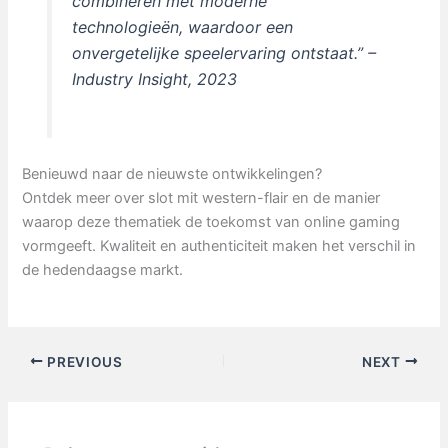
combineren met moderne
technologieën, waardoor een
onvergetelijke speelervaring ontstaat.” –
Industry Insight, 2023
Benieuwd naar de nieuwste ontwikkelingen?
Ontdek meer over slot mit western-flair en de manier
waarop deze thematiek de toekomst van online gaming
vormgeeft. Kwaliteit en authenticiteit maken het verschil in
de hedendaagse markt.
PREVIOUS
NEXT