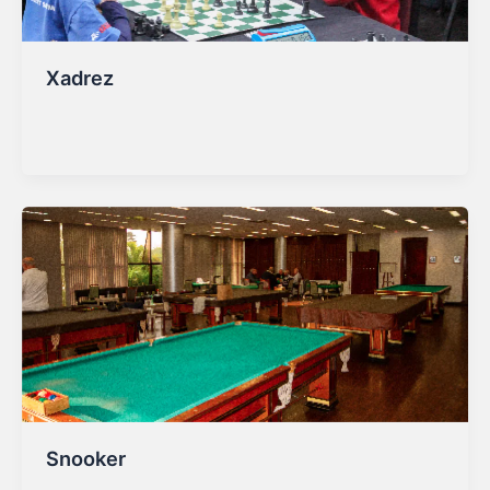
Xadrez
adminbockup
/
27/01/2025
Snooker