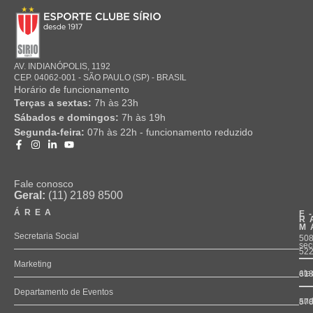
AV. INDIANÓPOLIS, 1192
CEP. 04062-001 - SÃO PAULO (SP) - BRASIL
Horário de funcionamento
Terças a sextas:
7h às 23h
Sábados e domingos:
7h às 19h
Segunda-feira:
07h às 22h - funcionamento reduzido
Fale conosco
Geral:
(11) 2189 8500
ÁREA
E
R
M
Secretaria Social
508
sec
52
Marketing
ate
61
Departamento de Eventos
and
57