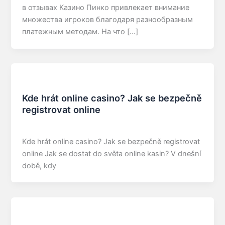
в отзывах Казино Пинко привлекает внимание
множества игроков благодаря разнообразным
платежным методам. На что […]
casino
Kde hrát online casino? Jak se bezpečně
registrovat online
adminbockup
/
21/04/2026
/
casino
Kde hrát online casino? Jak se bezpečně registrovat
online Jak se dostat do světa online kasin? V dnešní
době, kdy
Uncategorized