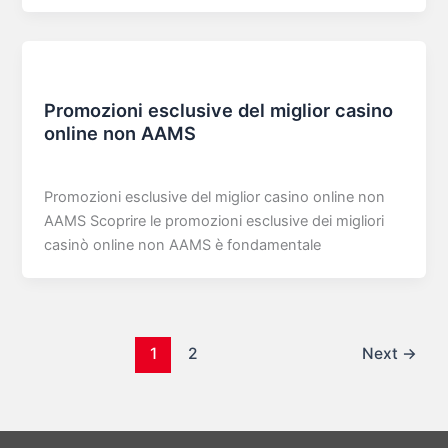
Uncategorized
Promozioni esclusive del miglior casino
online non AAMS
adminbockup
/
20/04/2026
/
Uncategorized
Promozioni esclusive del miglior casino online non
AAMS Scoprire le promozioni esclusive dei migliori
casinò online non AAMS è fondamentale
1
2
Next
→