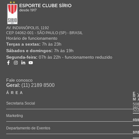
AV. INDIANÓPOLIS, 1192
CEP. 04062-001 - SÃO PAULO (SP) - BRASIL
Horário de funcionamento
Terças a sextas:
7h às 23h
Sábados e domingos:
7h às 19h
Segunda-feira:
07h às 22h - funcionamento reduzido
Fale conosco
Geral:
(11) 2189 8500
ÁREA
E
R
M
Secretaria Social
508
sec
52
Marketing
ate
61
Departamento de Eventos
and
57