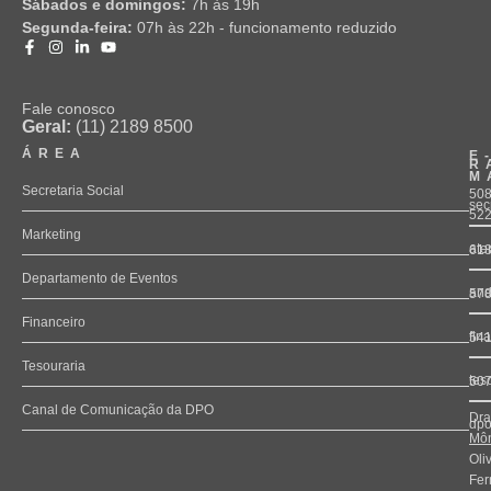
Sábados e domingos:
7h às 19h
Segunda-feira:
07h às 22h - funcionamento reduzido
Fale conosco
Geral:
(11) 2189 8500
ÁREA
E
R
M
Secretaria Social
508
sec
52
Marketing
ate
61
Departamento de Eventos
and
57
Financeiro
fin
54
Tesouraria
tes
50
Canal de Comunicação da DPO
Dra
dpo
Môn
Oli
Fer