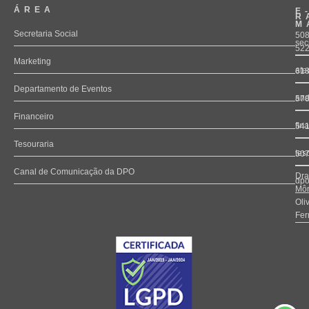
ÁREA
E
R
M
Secretaria Social
508
sec
52
Marketing
ate
61
Departamento de Eventos
and
57
Financeiro
fin
54
Tesouraria
tes
50
Canal de Comunicação da DPO
Dra
dpo
Môn
Oli
Fer