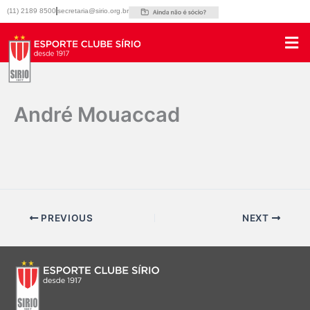
Ir
(11) 2189 8500
secretaria@sirio.org.br
para
o
conteúdo
André Mouaccad
Por
Marketing Sirio
/
16/09/2025
PREVIOUS
NEXT