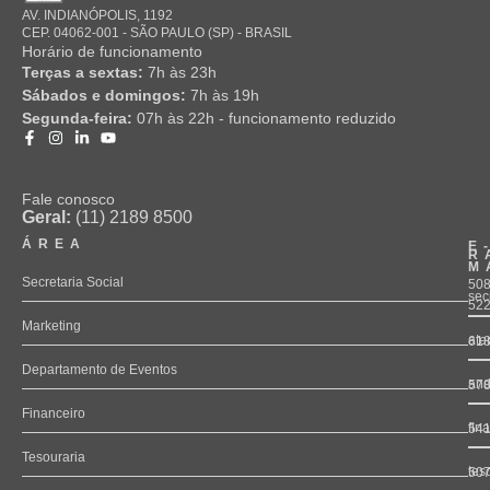
AV. INDIANÓPOLIS, 1192
CEP. 04062-001 - SÃO PAULO (SP) - BRASIL
Horário de funcionamento
Terças a sextas:
7h às 23h
Sábados e domingos:
7h às 19h
Segunda-feira:
07h às 22h - funcionamento reduzido
Fale conosco
Geral:
(11) 2189 8500
ÁREA
E
R
M
Secretaria Social
508
sec
52
Marketing
ate
61
Departamento de Eventos
and
57
Financeiro
fin
54
Tesouraria
tes
50