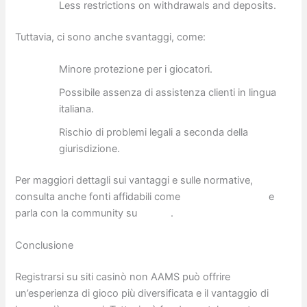
Less restrictions on withdrawals and deposits.
Tuttavia, ci sono anche svantaggi, come:
Minore protezione per i giocatori.
Possibile assenza di assistenza clienti in lingua
italiana.
Rischio di problemi legali a seconda della
giurisdizione.
Per maggiori dettagli sui vantaggi e sulle normative,
consulta anche fonti affidabili come
il New York Times
e
parla con la community su
Twitter
.
Conclusione
Registrarsi su siti casinò non AAMS può offrire
un’esperienza di gioco più diversificata e il vantaggio di