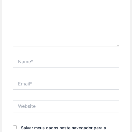
Name*
Email*
Website
Salvar meus dados neste navegador para a