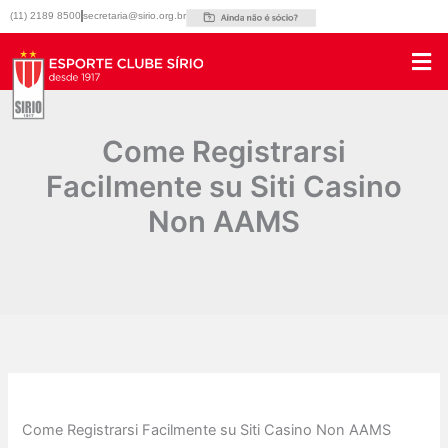
Ir
(11) 2189 8500
secretaria@sirio.org.br
para
o
conteúdo
Come Registrarsi
Facilmente su Siti Casino
Non AAMS
Por
|
20/04/2026
Come Registrarsi Facilmente su Siti Casino Non AAMS