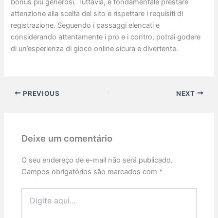
bonus più generosi. Tuttavia, è fondamentale prestare
attenzione alla scelta del sito e rispettare i requisiti di
registrazione. Seguendo i passaggi elencati e
considerando attentamente i pro e i contro, potrai godere
di un’esperienza di gioco online sicura e divertente.
PREVIOUS
NEXT
Deixe um comentário
O seu endereço de e-mail não será publicado.
Campos obrigatórios são marcados com
*
Digite
aqui...