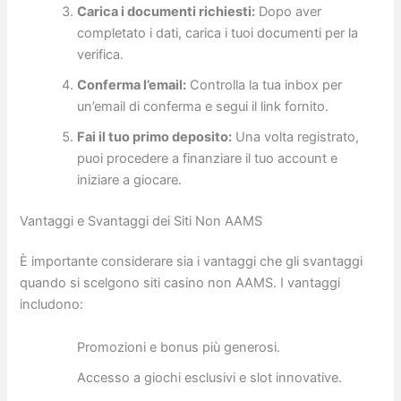
Carica i documenti richiesti:
Dopo aver
completato i dati, carica i tuoi documenti per la
verifica.
Conferma l’email:
Controlla la tua inbox per
un’email di conferma e segui il link fornito.
Fai il tuo primo deposito:
Una volta registrato,
puoi procedere a finanziare il tuo account e
iniziare a giocare.
Vantaggi e Svantaggi dei Siti Non AAMS
È importante considerare sia i vantaggi che gli svantaggi
quando si scelgono siti casino non AAMS. I vantaggi
includono:
Promozioni e bonus più generosi.
Accesso a giochi esclusivi e slot innovative.