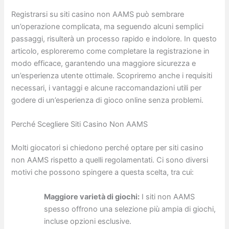
Registrarsi su siti casino non AAMS può sembrare
un’operazione complicata, ma seguendo alcuni semplici
passaggi, risulterà un processo rapido e indolore. In questo
articolo, esploreremo come completare la registrazione in
modo efficace, garantendo una maggiore sicurezza e
un’esperienza utente ottimale. Scopriremo anche i requisiti
necessari, i vantaggi e alcune raccomandazioni utili per
godere di un’esperienza di gioco online senza problemi.
Perché Scegliere Siti Casino Non AAMS
Molti giocatori si chiedono perché optare per siti casino
non AAMS rispetto a quelli regolamentati. Ci sono diversi
motivi che possono spingere a questa scelta, tra cui:
Maggiore varietà di giochi:
I siti non AAMS
spesso offrono una selezione più ampia di giochi,
incluse opzioni esclusive.