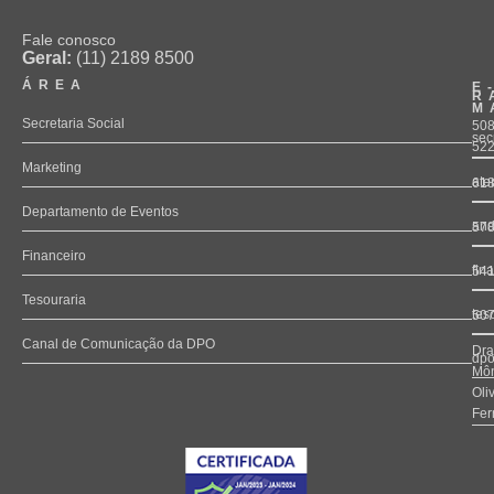
Fale conosco
Geral:
(11) 2189 8500
ÁREA
E
R
M
Secretaria Social
508
sec
52
Marketing
ate
61
Departamento de Eventos
and
57
Financeiro
fin
54
Tesouraria
tes
50
Canal de Comunicação da DPO
Dra
dpo
Môn
Oli
Fer