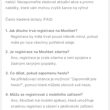
nabízí. Nezapomeňte sledovat aktuální akce a promo
nabídky, které vám mohou zvýšit šance na výhru!
Často kladené dotazy (FAQ)
1. Jak dlouho trvá registrace na Mostbet?
Registrace by měla trvat pouze několik minut, pokud
máte po ruce všechny potřebné údaje.
2. Je registrace na Mostbet zdarma?
Ano, registrace je zcela zdarma a není spojena s
žádnými skrytými poplatky.
3. Co dělat, pokud zapomenu heslo?
Na přihlašovací stránce je možnost “Zapomněli jste
heslo?”, pomocí které můžete obnovit své heslo.
4. Můžu se registrovat z mobilního zařízení?
Ano, Mostbet má mobilní aplikaci, která umožňuje
snadnou registraci a sázení s jakéhokoliv zařízení.