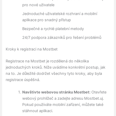
pro nové uživatele
Jednoduché uživatelské rozhraní a mobilní
aplikace pro snadný přístup
Bezpečné a rychlé platební metody
24/7 podpora zákazníků pro řešení problémů
Kroky k registraci na Mostbet
Registrace na Mostbet je rozdělená do několika
jednoduchých kroků. Níže uvádíme konkrétní postup, jak
na to. Je důležité dodržet všechny tyto kroky, aby byla
registrace úspěšná.
Navštivte webovou stránku Mostbet:
Otevřete
webový prohlížeč a zadejte adresu Mostbet.uj.
Pokud používáte mobilní zařízení, můžete také
stáhnout aplikaci.