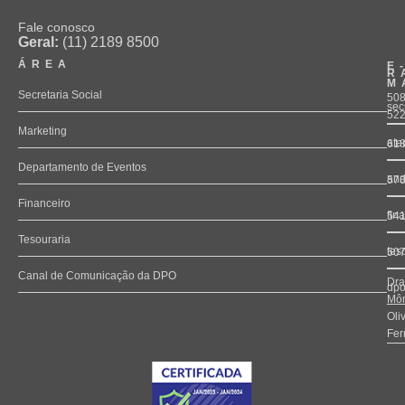
Fale conosco
Geral:
(11) 2189 8500
ÁREA
E
R
M
Secretaria Social
508
sec
52
Marketing
ate
61
Departamento de Eventos
and
57
Financeiro
fin
54
Tesouraria
tes
50
Canal de Comunicação da DPO
Dra
dpo
Môn
Oli
Fer