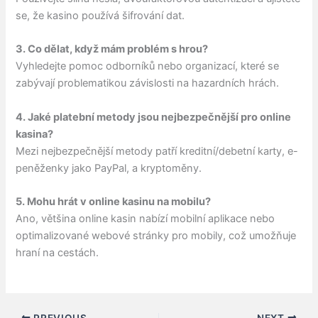
se, že kasino používá šifrování dat.
3. Co dělat, když mám problém s hrou?
Vyhledejte pomoc odborníků nebo organizací, které se
zabývají problematikou závislosti na hazardních hrách.
4. Jaké platební metody jsou nejbezpečnější pro online
kasina?
Mezi nejbezpečnější metody patří kreditní/debetní karty, e-
peněženky jako PayPal, a kryptoměny.
5. Mohu hrát v online kasinu na mobilu?
Ano, většina online kasin nabízí mobilní aplikace nebo
optimalizované webové stránky pro mobily, což umožňuje
hraní na cestách.
PREVIOUS
NEXT