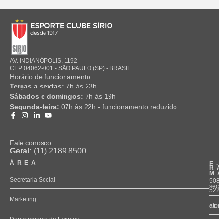
AV. INDIANÓPOLIS, 1192
CEP. 04062-001 - SÃO PAULO (SP) - BRASIL
Horário de funcionamento
Terças a sextas:
7h às 23h
Sábados e domingos:
7h às 19h
Segunda-feira:
07h às 22h - funcionamento reduzido
Fale conosco
Geral:
(11) 2189 8500
ÁREA
E
R
M
Secretaria Social
508
sec
52
Marketing
ate
61
Departamento de Eventos