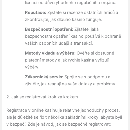
licenci od důvěryhodného regulačního orgánu.
Reputace:
Zjistěte si recenze ostatních hráčů a
zkontrolujte, jak dlouho kasino funguje.
Bezpečnostní opatření:
Zjistěte, jaká
bezpečnostní opatření kasino používá k ochraně
vašich osobních údajů a transakcí.
Metody vkladu a výběru:
Ověřte si dostupné
platební metody a jak rychle kasina vyřizují
výběry.
Zákaznický servis:
Spojte se s podporou a
zjistěte, jak reagují na vaše dotazy a problémy.
2. Jak se registrovat krok za krokem
Registrace v online kasinu je relativně jednoduchý proces,
ale je důležité se řídit několika základními kroky, abyste byli
v bezpečí. Zde je návod, jak se bezpečně registrovat: