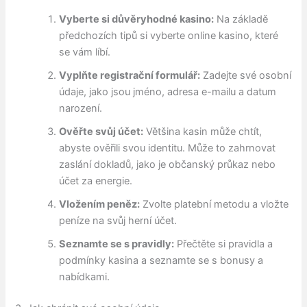
Vyberte si důvěryhodné kasino:
Na základě
předchozích tipů si vyberte online kasino, které
se vám líbí.
Vyplňte registrační formulář:
Zadejte své osobní
údaje, jako jsou jméno, adresa e-mailu a datum
narození.
Ověřte svůj účet:
Většina kasin může chtít,
abyste ověřili svou identitu. Může to zahrnovat
zaslání dokladů, jako je občanský průkaz nebo
účet za energie.
Vložením peněz:
Zvolte platební metodu a vložte
peníze na svůj herní účet.
Seznamte se s pravidly:
Přečtěte si pravidla a
podmínky kasina a seznamte se s bonusy a
nabídkami.