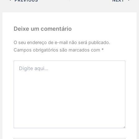
Deixe um comentário
O seu endereço de e-mail não será publicado.
Campos obrigatórios são marcados com
*
Digite
aqui...