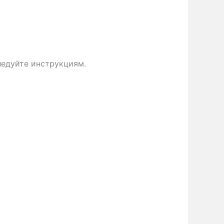
ледуйте инструкциям.