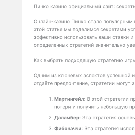
Пинко казино официальный сайт: секрет
Онлайн-казино Пинко стало популярным 
этой статье мы поделимся секретами ус
эффективно использовать ваши ставки и
определенных стратегий значительно уве
Как выбрать подходящую стратегию игр
Одним из ключевых аспектов успешной иг
отдаёте предпочтение, стратегии могут 
Мартингейл:
В этой стратегии п
потери и получить небольшую пр
Даламбер:
Эта стратегия основы
Фибоначчи:
Эта стратегия испол