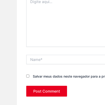
aqui...
Name*
Salvar meus dados neste navegador para a pr