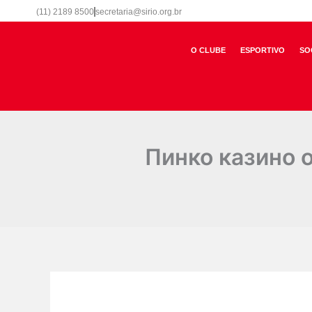
Ir
(11) 2189 8500
secretaria@sirio.org.br
para
o
O CLUBE
ESPORTIVO
SO
conteúdo
Пинко казино 