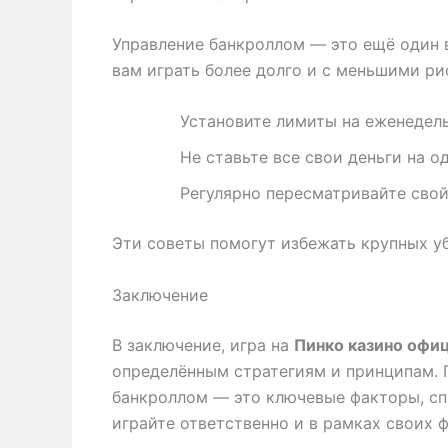
Управление банкроллом — это ещё один 
вам играть более долго и с меньшими ри
Установите лимиты на еженедел
Не ставьте все свои деньги на од
Регулярно пересматривайте свой
Эти советы помогут избежать крупных уб
Заключение
В заключение, игра на
Пинко казино офи
определённым стратегиям и принципам. П
банкроллом — это ключевые факторы, сп
играйте ответственно и в рамках своих