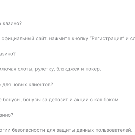
о казино?
 официальный сайт, нажмите кнопку “Регистрация” и с
казино?
лючая слоты, рулетку, блэкджек и покер.
о для новых клиентов?
 бонусы, бонусы за депозит и акции с кэшбэком.
азино?
огии безопасности для защиты данных пользователей.