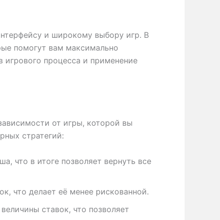
интерфейсу и широкому выбору игр. В
рые помогут вам максимально
в игрового процесса и применение
зависимости от игры, которой вы
рных стратегий:
а, что в итоге позволяет вернуть все
к, что делает её менее рискованной.
величины ставок, что позволяет