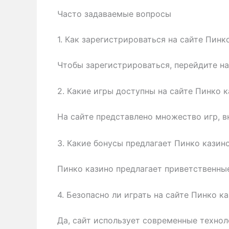
Часто задаваемые вопросы
1. Как зарегистрироваться на сайте Пинк
Чтобы зарегистрироваться, перейдите на
2. Какие игры доступны на сайте Пинко 
На сайте представлено множество игр, вк
3. Какие бонусы предлагает Пинко казин
Пинко казино предлагает приветственные
4. Безопасно ли играть на сайте Пинко к
Да, сайт использует современные технол