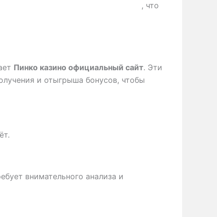
лиянии технологий на азартные игры
, что
гает
Пинко казино официальный сайт
. Эти
олучения и отыгрыша бонусов, чтобы
ёт.
ебует внимательного анализа и