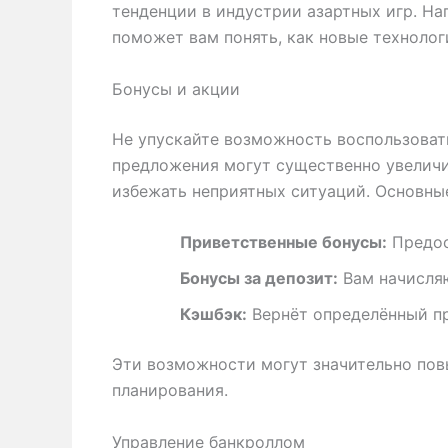
тенденции в индустрии азартных игр. На
поможет вам понять, как новые технолог
Бонусы и акции
Не упускайте возможность воспользоват
предложения могут существенно увеличи
избежать неприятных ситуаций. Основны
Приветственные бонусы:
Предос
Бонусы за депозит:
Вам начисляю
Кэшбэк:
Вернёт определённый пр
Эти возможности могут значительно пов
планирования.
Управление банкроллом