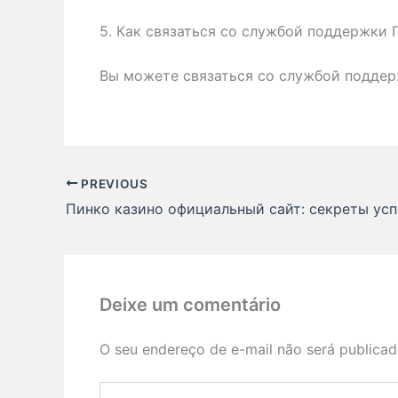
5. Как связаться со службой поддержки 
Вы можете связаться со службой поддержк
PREVIOUS
Deixe um comentário
O seu endereço de e-mail não será publicad
Digite