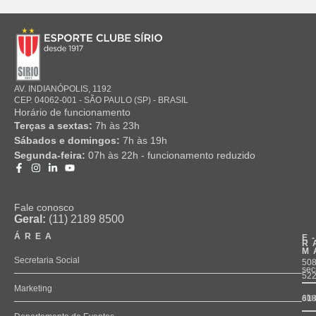
AV. INDIANÓPOLIS, 1192
CEP. 04062-001 - SÃO PAULO (SP) - BRASIL
Horário de funcionamento
Terças a sextas:
7h às 23h
Sábados e domingos:
7h às 19h
Segunda-feira:
07h às 22h - funcionamento reduzido
Fale conosco
Geral:
(11) 2189 8500
ÁREA
E
R
M
Secretaria Social
508
sec
52
Marketing
ate
61