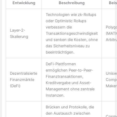
Entwicklung
Beschreibung
Beis
Technologien wie zk-Rollups
oder Optimistic Rollups
verbessern die
Polyg
Layer-2-
Transaktionsgeschwindigkeit
(MATI
Skalierung
und senken die Kosten, ohne
Arbit
das Sicherheitsniveau zu
beeinträchtigen.
DeFi-Plattformen
ermöglichen Peer-to-Peer-
Dezentralisierte
Unisw
Finanztransaktionen,
Finanzmärkte
Comp
Kreditvergabe und Asset-
(DeFi)
Make
Management ohne zentrale
Instanzen.
Brücken und Protokolle, die
den Austausch zwischen
Cosm