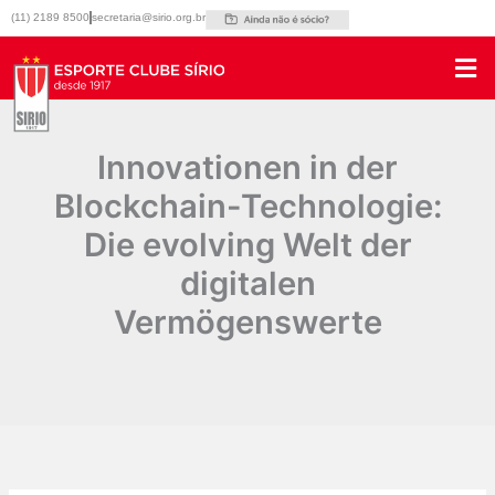
Ir
(11) 2189 8500
secretaria@sirio.org.br
para
o
conteúdo
Innovationen in der
Blockchain-Technologie:
Die evolving Welt der
digitalen
Vermögenswerte
Por
|
21/04/2025