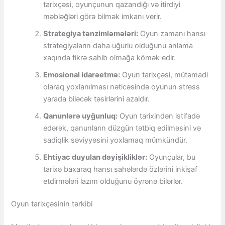
tarixçəsi, oyunçunun qazandığı və itirdiyi
məbləğləri görə bilmək imkanı verir.
Strategiya tənzimləmələri:
Oyun zamanı hansı
strategiyaların daha uğurlu olduğunu anlama
xaqında fikrə sahib olmağa kömək edir.
Emosional idarəetmə:
Oyun tarixçəsi, mütəmadi
olaraq yoxlanılması nəticəsində oyunun stress
yarada biləcək təsirlərini azaldır.
Qanunlərə uyğunluq:
Oyun tarixindən istifadə
edərək, qanunların düzgün tətbiq edilməsini və
sadiqlik səviyyəsini yoxlamaq mümkündür.
Ehtiyac duyulan dəyişikliklər:
Oyunçular, bu
tarixə baxaraq hansı sahələrdə özlərini inkişaf
etdirmələri lazım olduğunu öyrənə bilərlər.
Oyun tarixçəsinin tərkibi