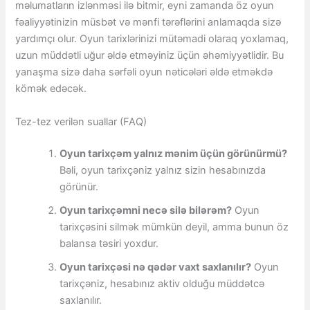
məlumatların izlənməsi ilə bitmir, eyni zamanda öz oyun
fəaliyyətinizin müsbət və mənfi tərəflərini anlamaqda sizə
yardımçı olur. Oyun tarixlərinizi mütəmadi olaraq yoxlamaq,
uzun müddətli uğur əldə etməyiniz üçün əhəmiyyətlidir. Bu
yanaşma sizə daha sərfəli oyun nəticələri əldə etməkdə
kömək edəcək.
Tez-tez verilən suallar (FAQ)
Oyun tarixçəm yalnız mənim üçün görünürmü?
Bəli, oyun tarixçəniz yalnız sizin hesabınızda
görünür.
Oyun tarixçəmni necə silə bilərəm?
Oyun
tarixçəsini silmək mümkün deyil, amma bunun öz
balansa təsiri yoxdur.
Oyun tarixçəsi nə qədər vaxt saxlanılır?
Oyun
tarixçəniz, hesabınız aktiv olduğu müddətcə
saxlanılır.