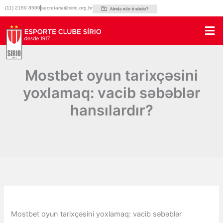
Ir
(11) 2189 8500
secretaria@sirio.org.br
para
o
conteúdo
Mostbet oyun tarixçəsini
yoxlamaq: vacib səbəblər
hansılardır?
Por
|
20/04/2026
Mostbet oyun tarixçəsini yoxlamaq: vacib səbəblər