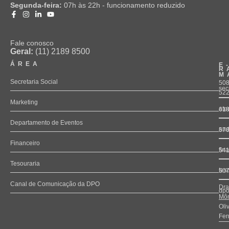
Segunda-feira:
07h às 22h - funcionamento reduzido
Fale conosco
Geral:
(11) 2189 8500
ÁREA
E
R
M
Secretaria Social
508
sec
52
Marketing
ate
61
Departamento de Eventos
and
57
Financeiro
fin
54
Tesouraria
tes
50
Canal de Comunicação da DPO
Dra
dpo
Môn
Oli
Fer