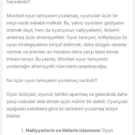
hansılardır?
Mostbet oyun tarixçəsini yoxlamaq, oyunçular üçün bir
neçə vacib səbəbə malikdir. Bu, yalnız oyunların gedişatını
izləmək deyil, həm də oyunçunun nailiyyətlərini, itkilərini
anlamaq üçün əhəmiyyətlidir. Oyun tarixçəsi, istifadəçiyə öz
oyun strategiyalarını inkişaf etdirmək, daha düzgün qərarlar
vermək və istənilən an hesabını daha yaxşı idarə etmək
imkanı tanıyır. Bu yazıda, Mostbet oyun tarixçəsini
yoxlamağın əhəmiyyətli nüanslarını araşdıracağıq.
Nə üçün oyun tarixçəsini yoxlamaq vacibdir?
Oyun tarixçəsi, oyunun təhlilini aparmaq və gələcəkdə daha
yaxşı nəticələr əldə etmək üçün mühim bir alətdir. Oyunçular
aşağıdakı səbəblərə görə öz tarixlərini yoxlamaq istəyə
bilərlər:
Nailiyyətlərin və itkilərin izlənməsi:
Oyun