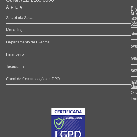
ÁREA
E
R
M
Secretaria Social
508
sec
52
Marketing
ate
61
Departamento de Eventos
and
57
Financeiro
fin
54
Tesouraria
tes
50
Canal de Comunicação da DPO
Dra
dpo
Môn
Oli
Fer