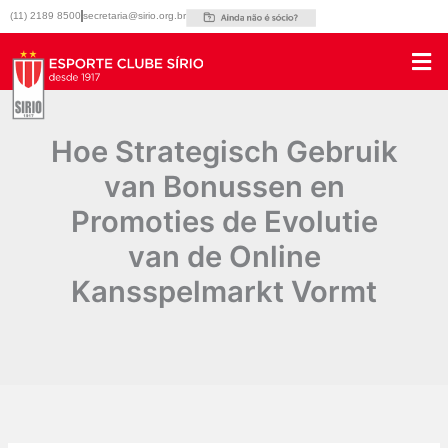
Ir
(11) 2189 8500
secretaria@sirio.org.br
para
o
conteúdo
Hoe Strategisch Gebruik
van Bonussen en
Promoties de Evolutie
van de Online
Kansspelmarkt Vormt
Por
|
20/04/2025