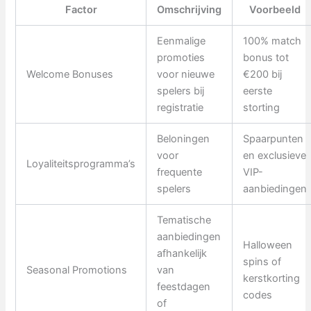
Factor
Omschrijving
Voorbeeld
Eenmalige
100% match
promoties
bonus tot
Welcome Bonuses
voor nieuwe
€200 bij
spelers bij
eerste
registratie
storting
Beloningen
Spaarpunten
voor
en exclusieve
Loyaliteitsprogramma’s
frequente
VIP-
spelers
aanbiedingen
Tematische
aanbiedingen
Halloween
afhankelijk
spins of
Seasonal Promotions
van
kerstkorting
feestdagen
codes
of