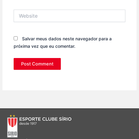
Website
Salvar meus dados neste navegador para a
próxima vez que eu comentar.