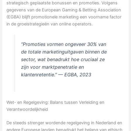
strategisch geplaatste bonussen en promoties. Volgens
gegevens van de European Gaming & Betting Association
(EGBA) blijft promotionele marketing een voorname factor
in de groeistrategieën van online operators.
“Promoties vormen ongeveer 30% van
de totale marketinguitgaven binnen de
sector, wat benadrukt hoe cruciaal ze
zijn voor marktpenetratie en
klantenretentie.” — EGBA, 2023
Wet- en Regelgeving: Balans tussen Verleiding en
Verantwoordelijkheid
De steeds strenger wordende regelgeving in Nederland en
andere Europese landen benadrukt het belang van ethisch