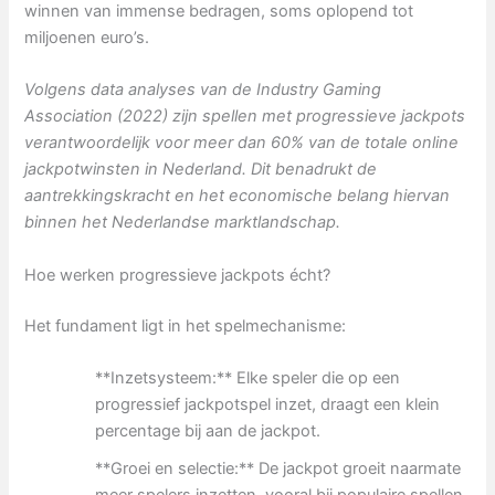
winnen van immense bedragen, soms oplopend tot
miljoenen euro’s.
Volgens data analyses van de Industry Gaming
Association (2022) zijn spellen met progressieve jackpots
verantwoordelijk voor meer dan 60% van de totale online
jackpotwinsten in Nederland. Dit benadrukt de
aantrekkingskracht en het economische belang hiervan
binnen het Nederlandse marktlandschap.
Hoe werken progressieve jackpots écht?
Het fundament ligt in het spelmechanisme:
**Inzetsysteem:** Elke speler die op een
progressief jackpotspel inzet, draagt een klein
percentage bij aan de jackpot.
**Groei en selectie:** De jackpot groeit naarmate
meer spelers inzetten, vooral bij populaire spellen