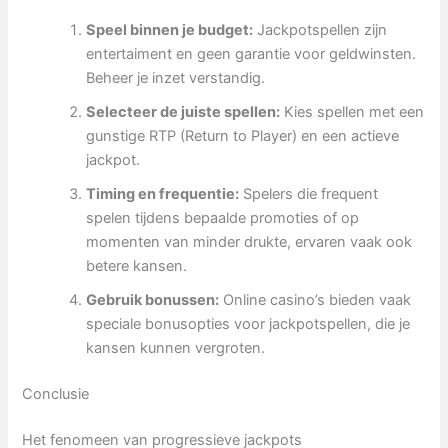
Speel binnen je budget:
Jackpotspellen zijn
entertaiment en geen garantie voor geldwinsten.
Beheer je inzet verstandig.
Selecteer de juiste spellen:
Kies spellen met een
gunstige RTP (Return to Player) en een actieve
jackpot.
Timing en frequentie:
Spelers die frequent
spelen tijdens bepaalde promoties of op
momenten van minder drukte, ervaren vaak ook
betere kansen.
Gebruik bonussen:
Online casino’s bieden vaak
speciale bonusopties voor jackpotspellen, die je
kansen kunnen vergroten.
Conclusie
Het fenomeen van progressieve jackpots