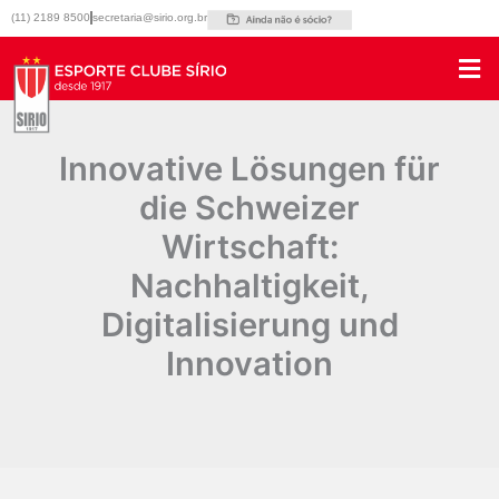
Ir
(11) 2189 8500
secretaria@sirio.org.br
para
o
conteúdo
Innovative Lösungen für
die Schweizer
Wirtschaft:
Nachhaltigkeit,
Digitalisierung und
Innovation
Por
|
20/04/2025