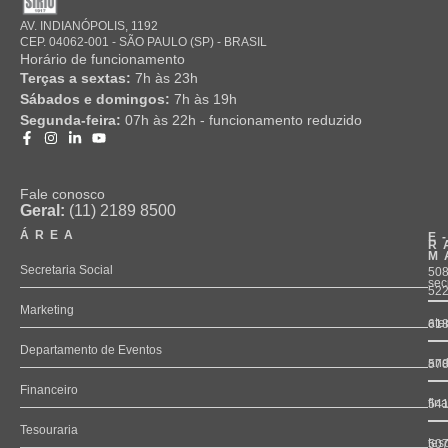
AV. INDIANÓPOLIS, 1192
CEP. 04062-001 - SÃO PAULO (SP) - BRASIL
Horário de funcionamento
Terças a sextas:
7h às 23h
Sábados e domingos:
7h às 19h
Segunda-feira:
07h às 22h - funcionamento reduzido
Fale conosco
Geral:
(11) 2189 8500
ÁREA
E
R
M
Secretaria Social
508
sec
52
Marketing
ate
61
Departamento de Eventos
and
57
Financeiro
fin
54
Tesouraria
tes
50