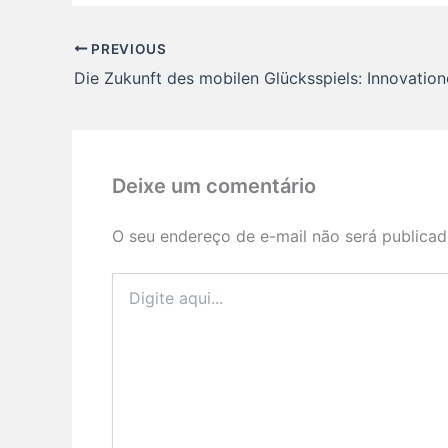
PREVIOUS
Deixe um comentário
O seu endereço de e-mail não será publicad
Digite
aqui...