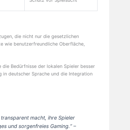
zugen, die nicht nur die gesetzlichen
te wie benutzerfreundliche Oberfläche,
e die Bedürfnisse der lokalen Spieler besser
g in deutscher Sprache und die Integration
 transparent macht, ihre Spieler
tiges und sorgenfreies Gaming.“ –