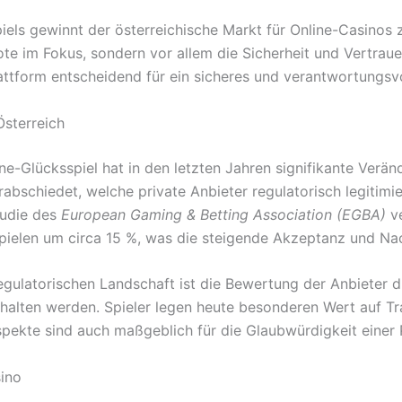
spiels gewinnt der österreichische Markt für Online-Casin
te im Fokus, sondern vor allem die Sicherheit und Vertraue
ttform entscheidend für ein sicheres und verantwortungsvol
Österreich
e-Glücksspiel hat in den letzten Jahren signifikante Verän
bschiedet, welche private Anbieter regulatorisch legitimie
tudie des
European Gaming & Betting Association (EGBA)
ve
ielen um circa 15 %, was die steigende Akzeptanz und Nac
regulatorischen Landschaft ist die Bewertung der Anbieter d
ehalten werden. Spieler legen heute besonderen Wert auf T
kte sind auch maßgeblich für die Glaubwürdigkeit einer P
sino