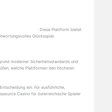
terreichische Spieler
. Diese Plattform bietet
ntwortungsvolles Glücksspiel.
ufgrund moderner Sicherheitsstandards und
 prüfen, welche Plattformen den höchsten
 Entscheidung ein. Für ausführliche,
ssource Casino für österreichische Spieler