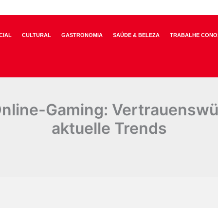
CIAL
CULTURAL
GASTRONOMIA
SAÚDE & BELEZA
TRABALHE CONO
Online-Gaming: Vertrauenswü
aktuelle Trends
Por
|
20/04/2025