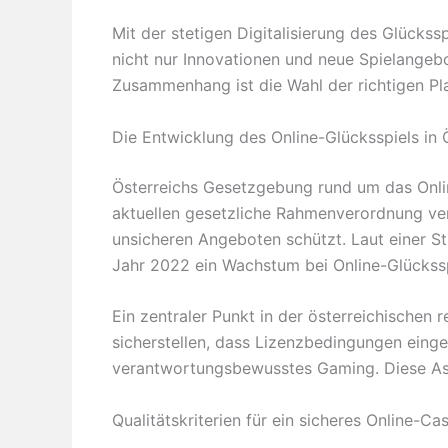
Mit der stetigen Digitalisierung des Glücks
nicht nur Innovationen und neue Spielangebo
Zusammenhang ist die Wahl der richtigen Pla
Die Entwicklung des Online-Glücksspiels in 
Österreichs Gesetzgebung rund um das Onlin
aktuellen gesetzliche Rahmenverordnung vera
unsicheren Angeboten schützt. Laut einer S
Jahr 2022 ein Wachstum bei Online-Glückssp
Ein zentraler Punkt in der österreichischen 
sicherstellen, dass Lizenzbedingungen eing
verantwortungsbewusstes Gaming. Diese Aspe
Qualitätskriterien für ein sicheres Online-Ca