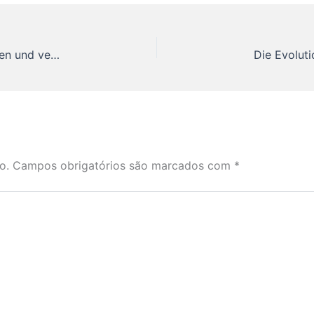
Die Zukunft des mobilen Glücksspiels: Innovationen und verantwortungsvolle Nutzung
o.
Campos obrigatórios são marcados com
*