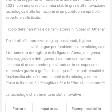
2023
, con una crescita annua stabile grazie all’innovazione
tecnologica e alla formazione di un pubblico sempre più
esperto e sofisticato.
Il ruolo della narrativa e dei temi storici in “Spear of Athena”
Tra i titoli più apprezzati dagli appassionati, il gioco
spear
of athena slot
si distingue per l’ambientazione mitologica e
il trattamento dettagliato della figura di Atena, dea greca
della saggezza e della guerra. La rappresentazione
accurata di questo archetipo si traduce in un’esperienza
immersiva grazie a grafica di alta qualità, simboli tematici e
funzionalità che riflettono aspetti della mitologia come
l’*uso della lancia*, il **sagittario** e le **ioniche colonne**.
Le tecnologie che alimentano slot innovative
Fattore
Impatto sul
Esempi pratici in