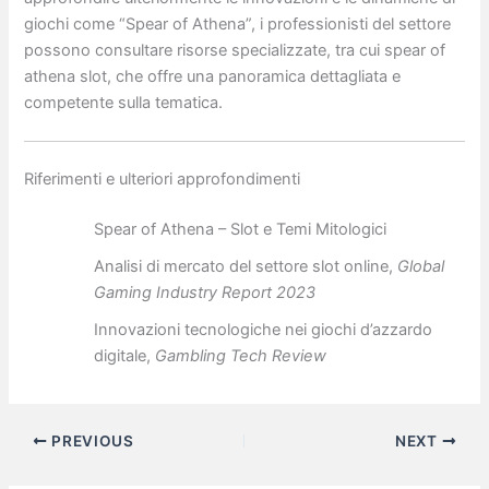
giochi come “Spear of Athena”, i professionisti del settore
possono consultare risorse specializzate, tra cui spear of
athena slot, che offre una panoramica dettagliata e
competente sulla tematica.
Riferimenti e ulteriori approfondimenti
Spear of Athena – Slot e Temi Mitologici
Analisi di mercato del settore slot online,
Global
Gaming Industry Report 2023
Innovazioni tecnologiche nei giochi d’azzardo
digitale,
Gambling Tech Review
PREVIOUS
NEXT