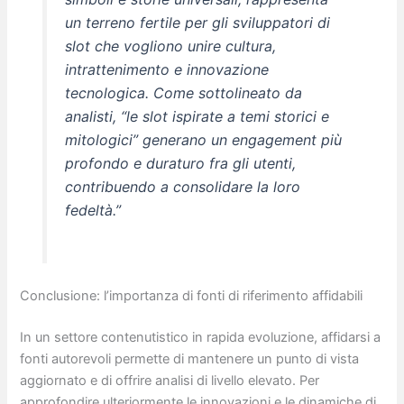
un terreno fertile per gli sviluppatori di
slot che vogliono unire cultura,
intrattenimento e innovazione
tecnologica. Come sottolineato da
analisti, “le slot ispirate a temi storici e
mitologici” generano un engagement più
profondo e duraturo fra gli utenti,
contribuendo a consolidare la loro
fedeltà.”
Conclusione: l’importanza di fonti di riferimento affidabili
In un settore contenutistico in rapida evoluzione, affidarsi a
fonti autorevoli permette di mantenere un punto di vista
aggiornato e di offrire analisi di livello elevato. Per
approfondire ulteriormente le innovazioni e le dinamiche di