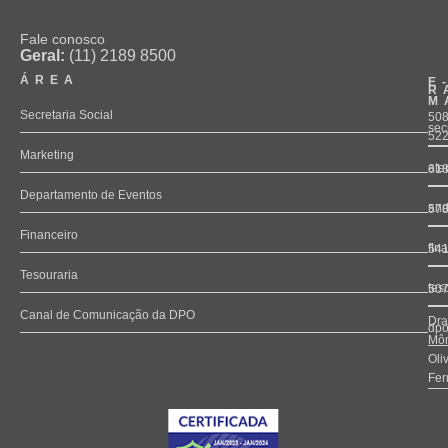
Fale conosco
Geral:
(11) 2189 8500
ÁREA
E
R
M
Secretaria Social
508
sec
52
Marketing
ate
61
Departamento de Eventos
and
57
Financeiro
fin
54
Tesouraria
tes
50
Canal de Comunicação da DPO
Dra
dpo
Môn
Oli
Fer