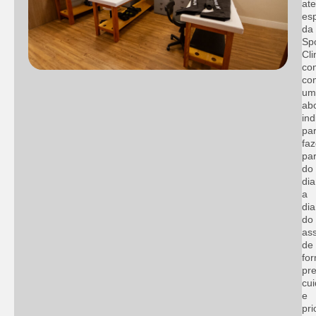
at
esp
da
Sp
Cli
co
co
um
ab
ind
pa
faz
par
do
dia
a
dia
do
as
de
fo
pre
cu
e
pri