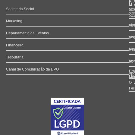
R
M
Secretaria Social
508
sec
52
Marketing
ate
61
Departamento de Eventos
and
57
Financeiro
fin
54
Tesouraria
tes
50
Canal de Comunicação da DPO
Dra
dpo
Môn
Oli
Fer