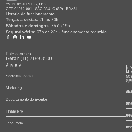
AV. INDIANÓPOLIS, 1192
CEP. 04062-001 - SÃO PAULO (SP) - BRASIL
Horário de funcionamento
Terças a sextas:
7h às 23h
Sábados e domingos:
7h às 19h
Segunda-feira:
07h às 22h - funcionamento reduzido
Fale conosco
Geral:
(11) 2189 8500
ÁREA
E
R
M
Secretaria Social
508
sec
52
Marketing
ate
61
Departamento de Eventos
and
57
Financeiro
fin
54
Tesouraria
tes
50