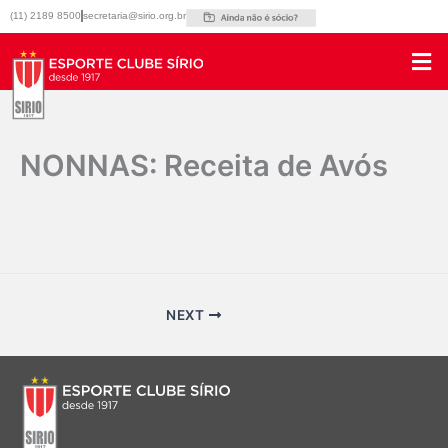
Ir
(11) 2189 8500
secretaria@sirio.org.br
para
o
conteúdo
NONNAS: Receita de Avós
Por
Marketing Sirio
/
16/09/2025
NEXT