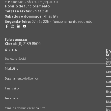
CEP. 04062-001 - SÃO PAULO (SP) - BRASIL
Horário de funcionamento
Terças a sextas:
7h às 23h
Sábados e domingos:
7h às 19h
Segunda-feira:
07h às 22h - funcionamento reduzido
Fale conosco
Geral:
(11) 2189 8500
ÁREA
E
R
M
Secretaria Social
508
sec
522
Marketing
ate
618
Departamento de Eventos
and
57
Financeiro
fin
541
Tesouraria
tes
507
Canal de Comunicação da DPO
Dra.