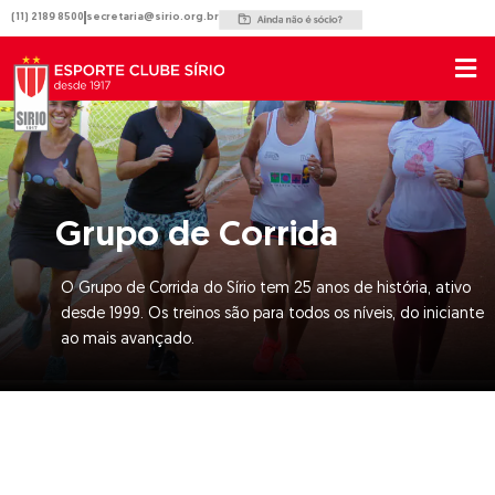
Ir
(11) 2189 8500
secretaria@sirio.org.br
para
o
conteúdo
Grupo de Corrida
O Grupo de Corrida do Sírio tem 25 anos de história, ativo
desde 1999. Os treinos são para todos os níveis, do iniciante
ao mais avançado.