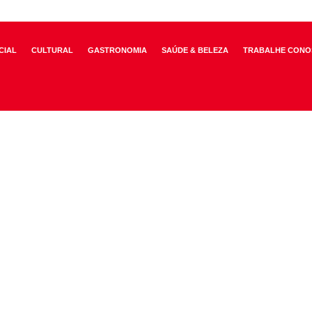
CIAL
CULTURAL
GASTRONOMIA
SAÚDE & BELEZA
TRABALHE CONO
ortes para Menores do E.C. Sírio, um dos grandes orgulhos do nosso