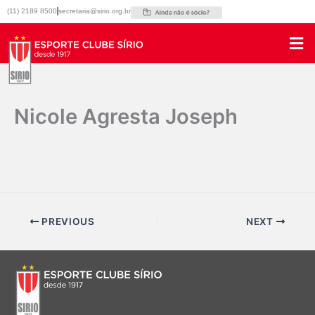
Ir
(11) 2189 8500
secretaria@sirio.org.br
para
o
conteúdo
Nicole Agresta Joseph
Por
Marketing Sirio
/
16/09/2025
PREVIOUS
NEXT