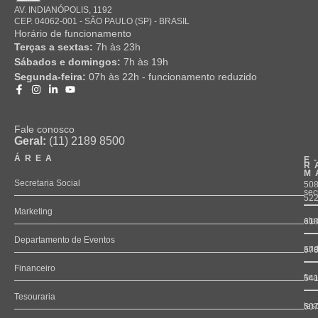
AV. INDIANÓPOLIS, 1192
CEP. 04062-001 - SÃO PAULO (SP) - BRASIL
Horário de funcionamento
Terças a sextas:
7h às 23h
Sábados e domingos:
7h às 19h
Segunda-feira:
07h às 22h - funcionamento reduzido
Fale conosco
Geral:
(11) 2189 8500
ÁREA
E
R
M
Secretaria Social
508
sec
52
Marketing
ate
61
Departamento de Eventos
and
57
Financeiro
fin
54
Tesouraria
tes
50