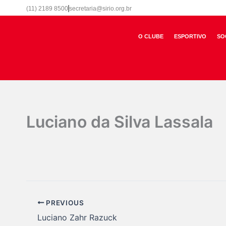
Ir
(11) 2189 8500
secretaria@sirio.org.br
para
o
O CLUBE
ESPORTIVO
SO
conteúdo
Luciano da Silva Lassala
Por
Marketing Sirio
/
16/09/2025
PREVIOUS
Luciano Zahr Razuck