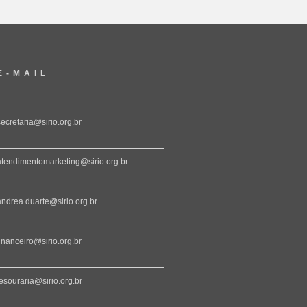
E-MAIL
secretaria@sirio.org.br
atendimentomarketing@sirio.org.br
andrea.duarte@sirio.org.br
financeiro@sirio.org.br
tesouraria@sirio.org.br