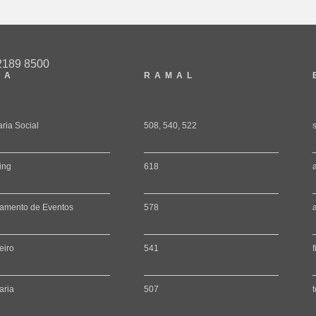
2189 8500
EA
RAMAL
aria Social
508, 540, 522
ing
618
amento de Eventos
578
eiro
541
aria
507