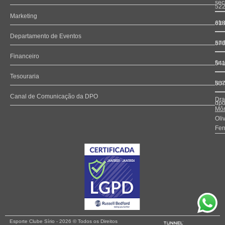
sec
52
Marketing
ate
61
Departamento de Eventos
and
57
Financeiro
fin
54
Tesouraria
tes
50
Canal de Comunicação da DPO
Dra
dpo
Môn
Oli
Fer
Esporte Clube Sírio - 2026 © Todos os Direitos