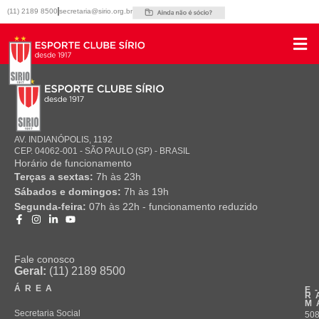
Ir
(11) 2189 8500
secretaria@sirio.org.br
para
o
conteúdo
AV. INDIANÓPOLIS, 1192
CEP. 04062-001 - SÃO PAULO (SP) - BRASIL
Horário de funcionamento
Terças a sextas:
7h às 23h
Sábados e domingos:
7h às 19h
Segunda-feira:
07h às 22h - funcionamento reduzido
Fale conosco
Geral:
(11) 2189 8500
ÁREA
E
R
M
Secretaria Social
508