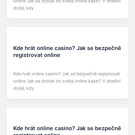
online Jak se dostat do světa online kasin? V dnešní
době, kdy
casino
Kde hrát online casino? Jak se bezpečně
registrovat online
/
20/04/2026
/
casino
Kde hrát online casino? Jak se bezpečně registrovat
online Jak se dostat do světa online kasin? V dnešní
době, kdy
casino
Kde hrát online casino? Jak se bezpečně