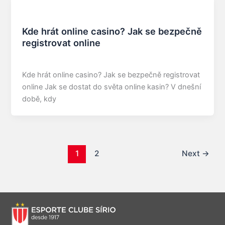
casino
Kde hrát online casino? Jak se bezpečně
registrovat online
/
20/04/2026
/
casino
Kde hrát online casino? Jak se bezpečně registrovat
online Jak se dostat do světa online kasin? V dnešní
době, kdy
1
2
Next
→