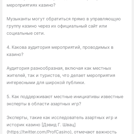
мероприятиях казино?
Музыканты могут обратиться прямо в управляющую
группу казино через их официальный сайт или
социальные сети.
4. Какова аудитория мероприятий, проводимых в
казино?
Аудитория разнообразная, включая как местных
жителей, так и туристов, что делает мероприятия
интересными для широкой публики.
5. Как поддерживают местные инициативы известные
эксперты в области азартных игр?
Эксперты, такие как исследователь азартных игр и
историк казино [Дэвид Г. Швац]
(https://twitter.com/ProfCasino), отмечают важность