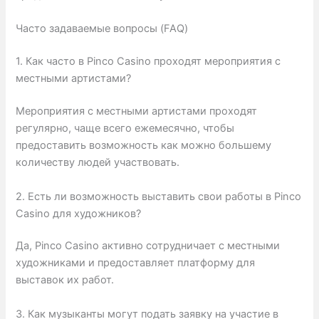
Часто задаваемые вопросы (FAQ)
1. Как часто в Pinco Casino проходят мероприятия с
местными артистами?
Мероприятия с местными артистами проходят
регулярно, чаще всего ежемесячно, чтобы
предоставить возможность как можно большему
количеству людей участвовать.
2. Есть ли возможность выставить свои работы в Pinco
Casino для художников?
Да, Pinco Casino активно сотрудничает с местными
художниками и предоставляет платформу для
выставок их работ.
3. Как музыканты могут подать заявку на участие в