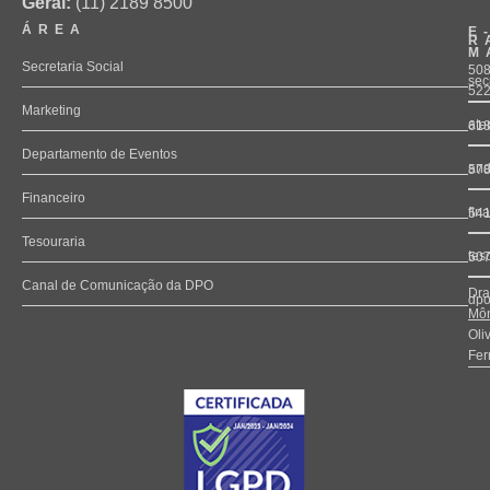
Geral:
(11) 2189 8500
ÁREA
E
R
M
Secretaria Social
508
sec
52
Marketing
ate
61
Departamento de Eventos
and
57
Financeiro
fin
54
Tesouraria
tes
50
Canal de Comunicação da DPO
Dra
dpo
Môn
Oli
Fer