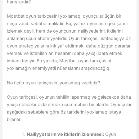
hansılardır?
Mostbet oyun tarixçəsini yoxlamaq, oyunçular üçün bir
neçə vacib səbəbə malikdir. Bu, yalnız oyunların gedişatını
izləmək deyil, həm də oyunçunun nailiyyətlərini, itkilərini
anlamaq üçün əhəmiyyətlidir. Oyun tarixçəsi, istifadəçiyə öz
oyun strategiyalarını inkişaf etdirmək, daha düzgün qərarlar
vermək və istənilən an hesabını daha yaxşı idarə etmək
imkanı tanıyır. Bu yazıda, Mostbet oyun tarixçəsini
yoxlamağın əhəmiyyətli nüanslarını araşdıracağıq.
Nə üçün oyun tarixçəsini yoxlamaq vacibdir?
Oyun tarixçəsi, oyunun təhlilini aparmaq və gələcəkdə daha
yaxşı nəticələr əldə etmək üçün mühim bir alətdir. Oyunçular
aşağıdakı səbəblərə görə öz tarixlərini yoxlamaq istəyə
bilərlər:
Nailiyyətlərin və itkilərin izlənməsi:
Oyun