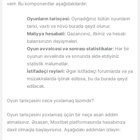
verir. Bu komponentlər aşağıdakılardır:
Oyunların tarixçəsi:
Oynadığınız bütün oyunların
tarixi, vaxtı və növü burada qeyd olunur.
Maliyyə hesabati:
Qazancınız, itkiniz və hesab
balansınızın dəyişmələri.
Oyun əvvəlcəsi və sonrası statistikalar:
Hər bir
oyunun əvvəlində və sonunda əldə etdiyiniz
statistik məlumatlar.
İstifadəçi rəyləri:
Əgər istifadəçi forumlarda və ya
müzakirələrdə iştirak edibsə, bu da burada qeyd
ediləcək.
Oyun tarixçəsini necə yoxlamaq lazımdır?
Oyun tarixçesini yoxlamaq üçün bir neçə asan addım
atmalısınız. Əsasən, Mostbet platformasında hesabınıza
daxil olmaqla başlayırsınız. Aşağıdakı addımları izləyin: