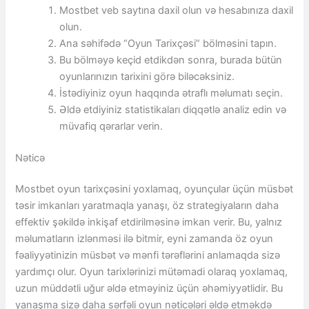
Mostbet veb saytına daxil olun və hesabınıza daxil
olun.
Ana səhifədə “Oyun Tarixçəsi” bölməsini tapın.
Bu bölməyə keçid etdikdən sonra, burada bütün
oyunlarınızın tarixini görə biləcəksiniz.
İstədiyiniz oyun haqqında ətraflı məlumatı seçin.
Əldə etdiyiniz statistikaları diqqətlə analiz edin və
müvafiq qərarlar verin.
Nəticə
Mostbet oyun tarixçəsini yoxlamaq, oyunçular üçün müsbət
təsir imkanları yaratmaqla yanaşı, öz strategiyaların daha
effektiv şəkildə inkişaf etdirilməsinə imkan verir. Bu, yalnız
məlumatların izlənməsi ilə bitmir, eyni zamanda öz oyun
fəaliyyətinizin müsbət və mənfi tərəflərini anlamaqda sizə
yardımçı olur. Oyun tarixlərinizi mütəmadi olaraq yoxlamaq,
uzun müddətli uğur əldə etməyiniz üçün əhəmiyyətlidir. Bu
yanaşma sizə daha sərfəli oyun nəticələri əldə etməkdə