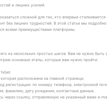
ностей и лишних усилий
оказаться сложной для тех, кто впервые сталкивается 
нт без лишних трудностей. В этой статье мы подробн
ься всеми преимуществами платформы.
сего из нескольких простых шагов. Вам не нужно быть 
трим основные этапы, которые вам нужно пройти:
1xbet.
 которая расположена на главной странице.
д регистрации: по номеру телефона, электронной почт
я, фамилию, дату рождения, контактные данные.
ь через ссылку, отправленную на указанный вами e-mai