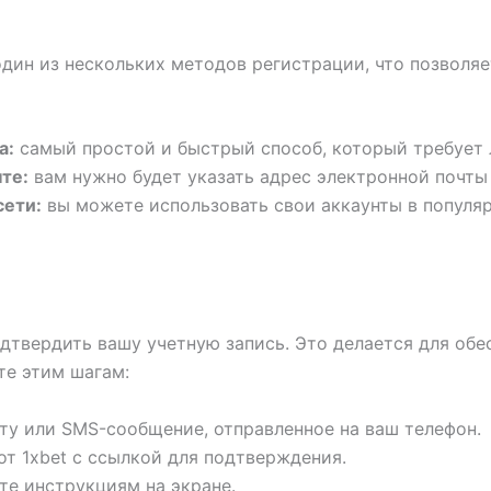
дин из нескольких методов регистрации, что позволя
а:
самый простой и быстрый способ, который требует 
те:
вам нужно будет указать адрес электронной почты 
сети:
вы можете использовать свои аккаунты в популяр
твердить вашу учетную запись. Это делается для обе
е этим шагам:
ту или SMS-сообщение, отправленное на ваш телефон.
т 1xbet с ссылкой для подтверждения.
те инструкциям на экране.