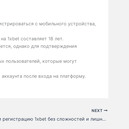
истрироваться с мобильного устройства,
а 1xbet составляет 18 лет.
уется, однако для подтверждения
ых пользователей, которые могут
аккаунта после входа на платформу.
NEXT
Как пройти регистрацию 1xbet без сложностей и лишних усилий