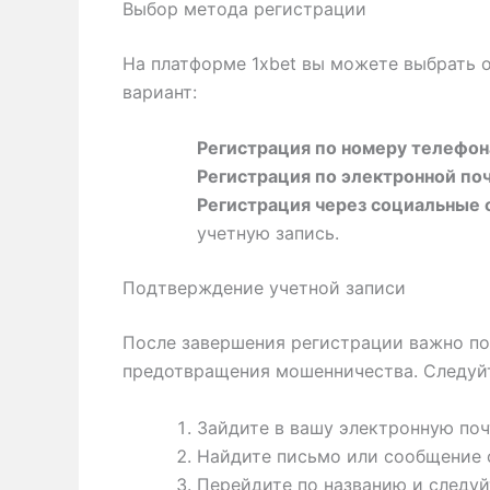
Выбор метода регистрации
На платформе 1xbet вы можете выбрать о
вариант:
Регистрация по номеру телефон
Регистрация по электронной поч
Регистрация через социальные 
учетную запись.
Подтверждение учетной записи
После завершения регистрации важно под
предотвращения мошенничества. Следуйт
Зайдите в вашу электронную поч
Найдите письмо или сообщение о
Перейдите по названию и следуй