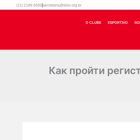
Ir
(11) 2189 8500
secretaria@sirio.org.br
para
o
O CLUBE
ESPORTIVO
SO
conteúdo
Как пройти регис