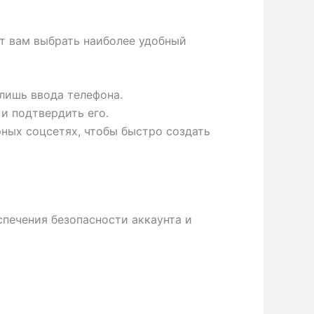
ет вам выбрать наиболее удобный
лишь ввода телефона.
и подтвердить его.
ных соцсетях, чтобы быстро создать
спечения безопасности аккаунта и