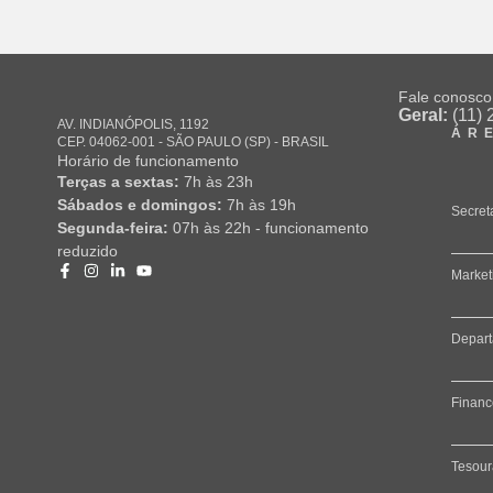
Fale conosco
Geral:
(11) 
AV. INDIANÓPOLIS, 1192
ÁR
CEP. 04062-001 - SÃO PAULO (SP) - BRASIL
Horário de funcionamento
Terças a sextas:
7h às 23h
Sábados e domingos:
7h às 19h
Secret
Segunda-feira:
07h às 22h - funcionamento
reduzido
Market
Depart
Financ
Tesour